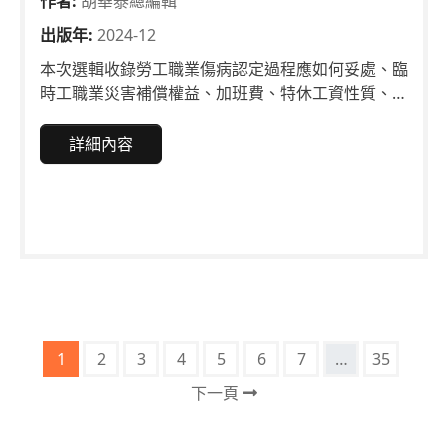
作者:
胡華泰總編輯
出版年:
2024-12
本次選輯收錄勞工職業傷病認定過程應如何妥處、臨
時工職業災害補償權益、加班費、特休工資性質、雇
主取消錄取通知、修訂工作規則與團體協約關係、勞
動訴訟權利行使期間等議題，期使勞工與事業單位加
詳細內容
深勞工法令認識，保障權益，共創勞資雙贏。
1
2
3
4
5
6
7
…
35
下一頁